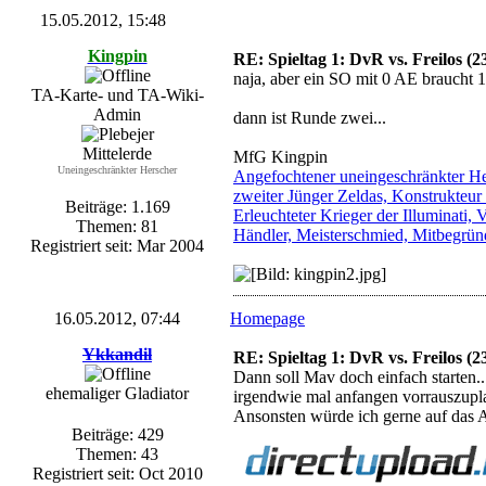
15.05.2012, 15:48
Kingpin
RE: Spieltag 1: DvR vs. Freilos (2
naja, aber ein SO mit 0 AE braucht 1
TA-Karte- und TA-Wiki-
Admin
dann ist Runde zwei...
Mittelerde
MfG Kingpin
Uneingeschränkter Herscher
Angefochtener uneingeschränkter Her
zweiter Jünger Zeldas, Konstrukteur
Beiträge: 1.169
Erleuchteter Krieger der Illuminati
Themen: 81
Händler, Meisterschmied, Mitbegründ
Registriert seit: Mar 2004
16.05.2012, 07:44
Homepage
Ykkandil
RE: Spieltag 1: DvR vs. Freilos (2
Dann soll Mav doch einfach starten..
ehemaliger Gladiator
irgendwie mal anfangen vorrauszupl
Ansonsten würde ich gerne auf das A
Beiträge: 429
Themen: 43
Registriert seit: Oct 2010