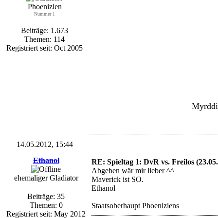
Phoenizien
Nummer 1
Beiträge: 1.673
Themen: 114
Registriert seit: Oct 2005
Myrddin
14.05.2012, 15:44
Ethanol
RE: Spieltag 1: DvR vs. Freilos (23.05
Abgeben wär mir lieber ^^
ehemaliger Gladiator
Maverick ist SO.
Ethanol
Beiträge: 35
Themen: 0
Staatsoberhaupt Phoeniziens
Registriert seit: May 2012