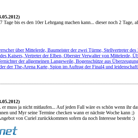
3.05.2012)
7 Tage bis es den 10er Lehrgang machen kann... dieser noch 2 Tage, al
rscher über Mittelerde, Baumeister der zwei Türme, Stellvertreter de
 des Kaisers, Vertreter der Elben, Oberster Verwalter von Mittelerde,
, Vernichter der allgemeinen Langeweile, Bogenschütze aus Überzeugun
er der The-Arena Karte, Spion im Auftrag der Final4 und leidenschaftl
3.05.2012)
. er muss ja nicht mitlaufen... Auf jeden Fall wäre es schön wenn ihr 
anen und Myr seine Termine checken wann er nächste Woche kann ;)
ngebot von Curiel zurückkommen sofern da noch Interesse besteht :)