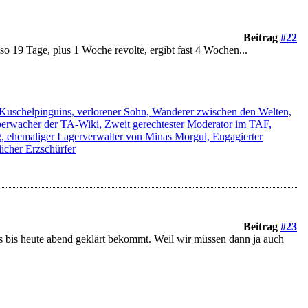
Beitrag
#22
so 19 Tage, plus 1 Woche revolte, ergibt fast 4 Wochen...
s Kuschelpinguins, verlorener Sohn, Wanderer zwischen den Welten,
 Überwacher der TA-Wiki, Zweit gerechtester Moderator im TAF,
g, ehemaliger Lagerverwalter von Minas Morgul, Engagierter
icher Erzschürfer
Beitrag
#23
das bis heute abend geklärt bekommt. Weil wir müssen dann ja auch