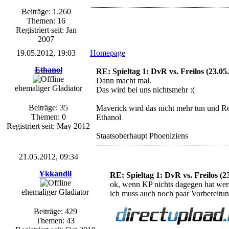
Beiträge: 1.260
Themen: 16
Registriert seit: Jan
2007
19.05.2012, 19:03
Homepage
Ethanol
RE: Spieltag 1: DvR vs. Freilos (23.05
Dann macht mal.
ehemaliger Gladiator
Das wird bei uns nichtsmehr :(
Beiträge: 35
Maverick wird das nicht mehr tun und Re
Themen: 0
Ethanol
Registriert seit: May 2012
Staatsoberhaupt Phoeniziens
21.05.2012, 09:34
Ykkandil
RE: Spieltag 1: DvR vs. Freilos (2
ok, wenn KP nichts dagegen hat werd
ehemaliger Gladiator
ich muss auch noch paar Vorbereitun
Beiträge: 429
Themen: 43