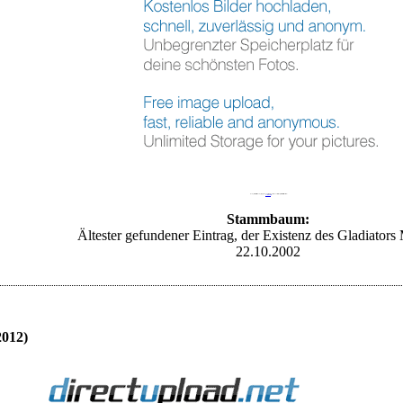
Rom geht seinem letzten Kampf entgegen und mit ihr die ganze bekannte Welt, auf welcher Seite willst du stehen!
Entscheide dich jetzt!!
Stammbaum:
Ältester gefundener Eintrag, der Existenz des Gladiators 
22.10.2002
2012)