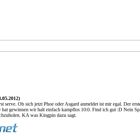
3.05.2012)
rst serve. Ob sich jetzt Phoe oder Asgard anmeldet ist mir egal. Der erste
at gewinnen wir halt einfach kampflos 10:0. Find ich gut :D Nein Spaß
chzuholen. KA was Kingpin dazu sagt.