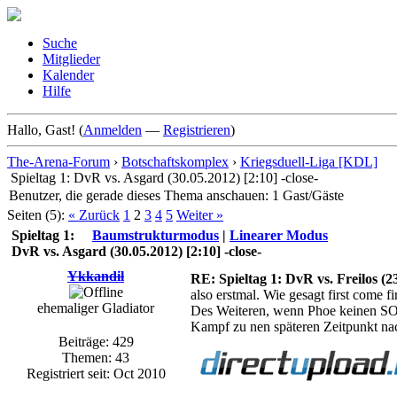
Suche
Mitglieder
Kalender
Hilfe
Hallo, Gast! (
Anmelden
—
Registrieren
)
The-Arena-Forum
›
Botschaftskomplex
›
Kriegsduell-Liga [KDL]
Spieltag 1: DvR vs. Asgard (30.05.2012) [2:10] -close-
Benutzer, die gerade dieses Thema anschauen: 1 Gast/Gäste
Seiten (5):
« Zurück
1
2
3
4
5
Weiter »
Spieltag 1:
Baumstrukturmodus
|
Linearer Modus
DvR vs. Asgard (30.05.2012) [2:10] -close-
Ykkandil
RE: Spieltag 1: DvR vs. Freilos (2
also erstmal. Wie gesagt first come fi
ehemaliger Gladiator
Des Weiteren, wenn Phoe keinen SO h
Kampf zu nen späteren Zeitpunkt na
Beiträge: 429
Themen: 43
Registriert seit: Oct 2010