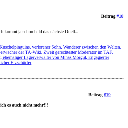
Beitrag
#18
ch kommt ja schon bald das nächste Duell...
s Kuschelpinguins, verlorener Sohn, Wanderer zwischen den Welten,
 Überwacher der TA-Wiki, Zweit gerechtester Moderator im TAF,
g, ehemaliger Lagerverwalter von Minas Morgul, Engagierter
icher Erzschürfer
Beitrag
#19
ich es auch nicht mehr!!!