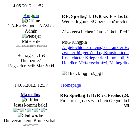
14.05.2012, 11:52
Kingpin
RE: Spieltag 1: DvR vs. Freilos (2
Wer ist Ingame SO bei euch? noch 
TA-Karte- und TA-Wiki-
Admin
Also verschieben hätte ich kein Prob
Mittelerde
MfG Kingpin
Uneingeschränkter Herscher
Angefochtener uneingeschränkter Her
zweiter Jünger Zeldas, Konstrukteur
Beiträge: 1.169
Erleuchteter Krieger der Illuminati
Themen: 81
Händler, Meisterschmied, Mitbegründ
Registriert seit: Mar 2004
14.05.2012, 12:37
Homepage
Marcellus
RE: Spieltag 1: DvR vs. Freilos (23
Freut mich, dass wir einen Gegner 
Jesus kommt bald!
Mi
Die versunkene Bruderschaft
Auswanderer