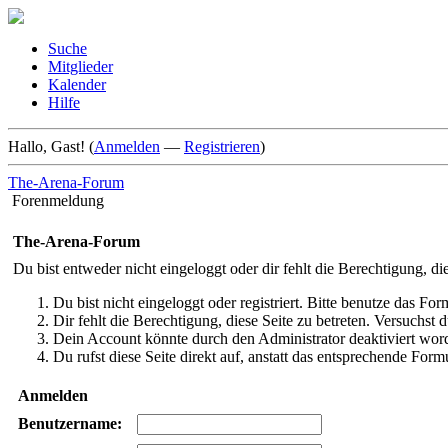
Suche
Mitglieder
Kalender
Hilfe
Hallo, Gast! (
Anmelden
—
Registrieren
)
The-Arena-Forum
Forenmeldung
The-Arena-Forum
Du bist entweder nicht eingeloggt oder dir fehlt die Berechtigung, di
Du bist nicht eingeloggt oder registriert. Bitte benutze das Fo
Dir fehlt die Berechtigung, diese Seite zu betreten. Versuchst
Dein Account könnte durch den Administrator deaktiviert word
Du rufst diese Seite direkt auf, anstatt das entsprechende Fo
Anmelden
Benutzername: