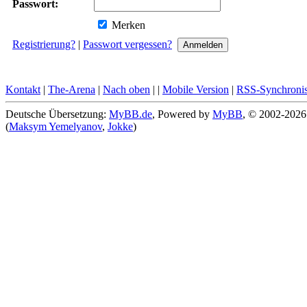
Passwort:
Merken
Registrierung?
|
Passwort vergessen?
Kontakt
|
The-Arena
|
Nach oben
|
|
Mobile Version
|
RSS-Synchronis
Deutsche Übersetzung:
MyBB.de
, Powered by
MyBB
, © 2002-202
(
Maksym Yemelyanov
,
Jokke
)