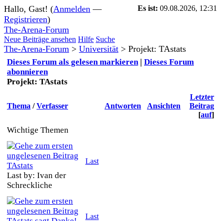
Hallo, Gast! (
Anmelden
—
Es ist:
09.08.2026, 12:31
Registrieren
)
The-Arena-Forum
Neue Beiträge ansehen
Hilfe
Suche
The-Arena-Forum
>
Universität
>
Projekt: TAstats
Dieses Forum als gelesen markieren
|
Dieses Forum
abonnieren
Projekt: TAstats
Letzter
Thema
/
Verfasser
Antworten
Ansichten
Beitrag
[
auf
]
Wichtige Themen
Last
TAstats
Last by: Ivan der
Schreckliche
Last
TAstats sagt Danke!