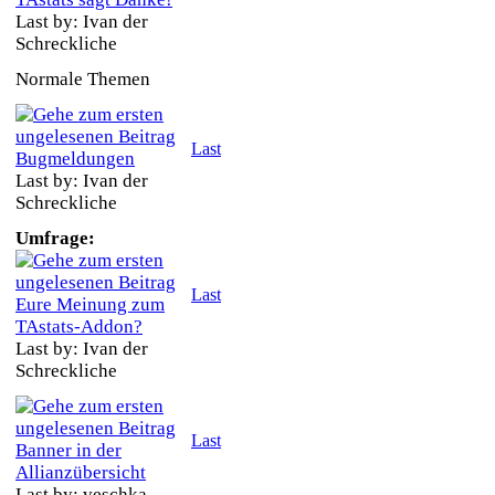
Last by: Ivan der
Schreckliche
Normale Themen
Last
Bugmeldungen
Last by: Ivan der
Schreckliche
Umfrage:
Last
Eure Meinung zum
TAstats-Addon?
Last by: Ivan der
Schreckliche
Last
Banner in der
Allianzübersicht
Last by: veschka