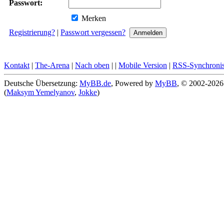
Passwort:
Merken
Registrierung?
|
Passwort vergessen?
Kontakt
|
The-Arena
|
Nach oben
|
|
Mobile Version
|
RSS-Synchronis
Deutsche Übersetzung:
MyBB.de
, Powered by
MyBB
, © 2002-202
(
Maksym Yemelyanov
,
Jokke
)