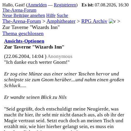
Hallo, Gast! (
Anmelden
—
Registrieren
)
Es ist:
07.08.2026, 16:30
The-Arena-Forum
Neue Beiträge ansehen
Hilfe
Suche
The-Arena-Forum
>
Amphitheater
>
RPG Archiv
>
Zur Taverne "Wizards Inn"
Thema geschlossen
Ansichts-Optionen
Zur Taverne "Wizards Inn"
(22.06.2004, 14:04 )
Anonymous
"Ich danke euch werter Gnom!"
Er zog eine Münze aus einer seiner Taschen hervor und
schnipste sie zum Gnom herüber....und nahm einen großen
Schluck.....
Er wandte seinen Blick zu Nils
"Seid gegrüßt, doch entschuldigt meine Neugierde, was
macht ihr hier, ihr seht mir nicht danach aus, als ob ihr der
Magie vertraut seid. Setzt euch doch an meinen Tisch und
erzählt mir, wie hier hierher gelangt sein, es muss ein