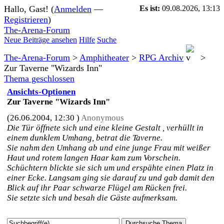
Hallo, Gast! (
Anmelden
—
Es ist:
09.08.2026, 13:13
Registrieren
)
The-Arena-Forum
Neue Beiträge ansehen
Hilfe
Suche
The-Arena-Forum
>
Amphitheater
>
RPG Archiv
>
Zur Taverne "Wizards Inn"
Thema geschlossen
Ansichts-Optionen
Zur Taverne "Wizards Inn"
(26.06.2004, 12:30 )
Anonymous
Die Tür öffnete sich und eine kleine Gestalt , verhüllt in
einem dunklem Umhang, betrat die Taverne.
Sie nahm den Umhang ab und eine junge Frau mit weißer
Haut und rotem langen Haar kam zum Vorschein.
Schüchtern blickte sie sich um und erspähte einen Platz in
einer Ecke. Langsam ging sie darauf zu und gab damit den
Blick auf ihr Paar schwarze Flügel am Rücken frei.
Sie setzte sich und besah die Gäste aufmerksam.