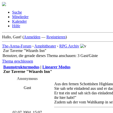
Suche
Mitglieder
Kalender
Hilfe
Hallo, Gast! (
Anmelden
—
Registrieren
)
The-Arena-Forum
›
Amphitheater
›
RPG Archiv
Zur Taverne "Wizards Inn"
Benutzer, die gerade dieses Thema anschauen: 3 Gast/Gäste
Thema geschlossen
Baumstrukturmodus
|
Linearer Modus
Zur Taverne "Wizards Inn"
Anonymous
Aus den fernen Schottishen Highland
Gast
Sie sah sehr einladend aus und er dac
Er trat ein und sah sich das einlade
ihr hier habt!"
Zudem sah der vom Wahlkamp in sein
02.07.2004, 15:07