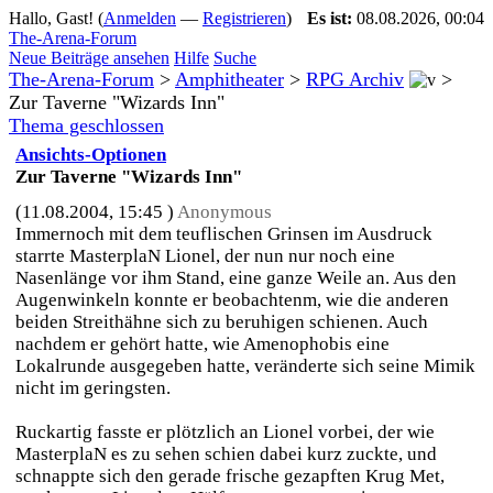
Hallo, Gast! (
Anmelden
—
Registrieren
)
Es ist:
08.08.2026, 00:04
The-Arena-Forum
Neue Beiträge ansehen
Hilfe
Suche
The-Arena-Forum
>
Amphitheater
>
RPG Archiv
>
Zur Taverne "Wizards Inn"
Thema geschlossen
Ansichts-Optionen
Zur Taverne "Wizards Inn"
(11.08.2004, 15:45 )
Anonymous
Immernoch mit dem teuflischen Grinsen im Ausdruck
starrte MasterplaN Lionel, der nun nur noch eine
Nasenlänge vor ihm Stand, eine ganze Weile an. Aus den
Augenwinkeln konnte er beobachtenm, wie die anderen
beiden Streithähne sich zu beruhigen schienen. Auch
nachdem er gehört hatte, wie Amenophobis eine
Lokalrunde ausgegeben hatte, veränderte sich seine Mimik
nicht im geringsten.
Ruckartig fasste er plötzlich an Lionel vorbei, der wie
MasterplaN es zu sehen schien dabei kurz zuckte, und
schnappte sich den gerade frische gezapften Krug Met,