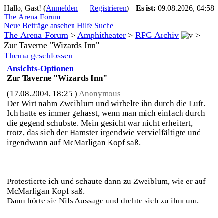
Hallo, Gast! (
Anmelden
—
Registrieren
)
Es ist:
09.08.2026, 04:58
The-Arena-Forum
Neue Beiträge ansehen
Hilfe
Suche
The-Arena-Forum
>
Amphitheater
>
RPG Archiv
>
Zur Taverne "Wizards Inn"
Thema geschlossen
Ansichts-Optionen
Zur Taverne "Wizards Inn"
(17.08.2004, 18:25 )
Anonymous
Der Wirt nahm Zweiblum und wirbelte ihn durch die Luft.
Ich hatte es immer gehasst, wenn man mich einfach durch
die gegend schubste. Mein gesicht war nicht erheitert,
trotz, das sich der Hamster irgendwie vervielfältigte und
irgendwann auf McMarligan Kopf saß.
Das tut ihm doch weh, wenn du ihn durch die Luft wirfst.
Protestierte ich und schaute dann zu Zweiblum, wie er auf
McMarligan Kopf saß.
Dann hörte sie Nils Aussage und drehte sich zu ihm um.