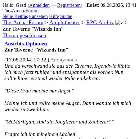
Hallo, Gast! (
Anmelden
—
Registrieren
)
Es ist:
09.08.2026, 13:41
The-Arena-Forum
Neue Beiträge ansehen
Hilfe
Suche
The-Arena-Forum
>
Amphitheater
>
RPG Archiv
>
Zur Taverne "Wizards Inn"
Thema geschlossen
Ansichts-Optionen
Zur Taverne "Wizards Inn"
(17.08.2004, 17:32 )
Anonymous
Und da verschwand sie aus der Taverne. Irgendwie fühlte
ich mich jetzt ruhiger und entspannter als vorher. Nun
sollte hioer erstmal wieder Ruhe einkehren.
"Diese Frau machte mir Angst."
Meinte ich und rollte meine Augen. Dann wandte ich mich
wieder zu Zweiblum.
"McMarligan, sind sie Jonglierer und Zauberer?"
Fragte ich ihn mit einem Lachen.