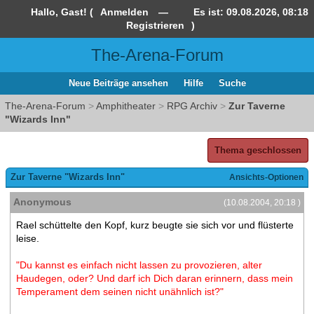
Hallo, Gast! (
Anmelden
—
Es ist:
09.08.2026, 08:18
Registrieren
)
The-Arena-Forum
Neue Beiträge ansehen
Hilfe
Suche
The-Arena-Forum
>
Amphitheater
>
RPG Archiv
>
Zur Taverne
"Wizards Inn"
Thema geschlossen
Zur Taverne "Wizards Inn"
Ansichts-Optionen
Anonymous
(10.08.2004, 20:18 )
Rael schüttelte den Kopf, kurz beugte sie sich vor und flüsterte
leise.
"Du kannst es einfach nicht lassen zu provozieren, alter
Haudegen, oder? Und darf ich Dich daran erinnern, dass mein
Temperament dem seinen nicht unähnlich ist?"