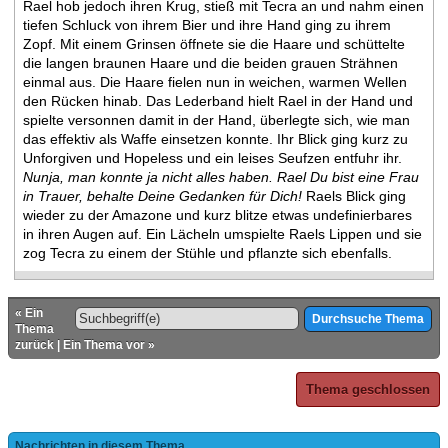
Rael hob jedoch ihren Krug, stieß mit Tecra an und nahm einen
tiefen Schluck von ihrem Bier und ihre Hand ging zu ihrem
Zopf. Mit einem Grinsen öffnete sie die Haare und schüttelte
die langen braunen Haare und die beiden grauen Strähnen
einmal aus. Die Haare fielen nun in weichen, warmen Wellen
den Rücken hinab. Das Lederband hielt Rael in der Hand und
spielte versonnen damit in der Hand, überlegte sich, wie man
das effektiv als Waffe einsetzen konnte. Ihr Blick ging kurz zu
Unforgiven und Hopeless und ein leises Seufzen entfuhr ihr.
Nunja, man konnte ja nicht alles haben. Rael Du bist eine Frau
in Trauer, behalte Deine Gedanken für Dich!
Raels Blick ging
wieder zu der Amazone und kurz blitze etwas undefinierbares
in ihren Augen auf. Ein Lächeln umspielte Raels Lippen und sie
zog Tecra zu einem der Stühle und pflanzte sich ebenfalls.
«
Ein
Thema
zurück
|
Ein Thema vor
»
Thema geschlossen
Nachrichten in diesem Thema