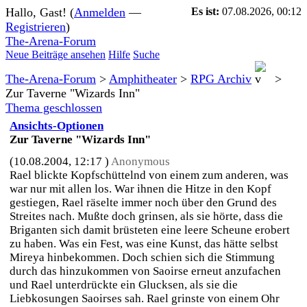
Hallo, Gast! (
Anmelden
—
Es ist:
07.08.2026, 00:12
Registrieren
)
The-Arena-Forum
Neue Beiträge ansehen
Hilfe
Suche
The-Arena-Forum
>
Amphitheater
>
RPG Archiv
>
Zur Taverne "Wizards Inn"
Thema geschlossen
Ansichts-Optionen
Zur Taverne "Wizards Inn"
(10.08.2004, 12:17 )
Anonymous
Rael blickte Kopfschüttelnd von einem zum anderen, was
war nur mit allen los. War ihnen die Hitze in den Kopf
gestiegen, Rael räselte immer noch über den Grund des
Streites nach. Mußte doch grinsen, als sie hörte, dass die
Briganten sich damit brüsteten eine leere Scheune erobert
zu haben. Was ein Fest, was eine Kunst, das hätte selbst
Mireya hinbekommen. Doch schien sich die Stimmung
durch das hinzukommen von Saoirse erneut anzufachen
und Rael unterdrückte ein Glucksen, als sie die
Liebkosungen Saoirses sah. Rael grinste von einem Ohr