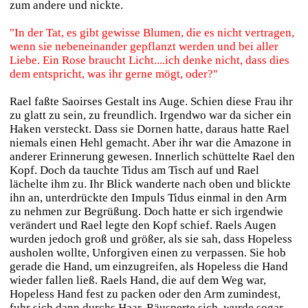
zum andere und nickte.
"In der Tat, es gibt gewisse Blumen, die es nicht vertragen,
wenn sie nebeneinander gepflanzt werden und bei aller
Liebe. Ein Rose braucht Licht....ich denke nicht, dass dies
dem entspricht, was ihr gerne mögt, oder?"
Rael faßte Saoirses Gestalt ins Auge. Schien diese Frau ihr
zu glatt zu sein, zu freundlich. Irgendwo war da sicher ein
Haken versteckt. Dass sie Dornen hatte, daraus hatte Rael
niemals einen Hehl gemacht. Aber ihr war die Amazone in
anderer Erinnerung gewesen. Innerlich schüttelte Rael den
Kopf. Doch da tauchte Tidus am Tisch auf und Rael
lächelte ihm zu. Ihr Blick wanderte nach oben und blickte
ihn an, unterdrückte den Impuls Tidus einmal in den Arm
zu nehmen zur Begrüßung. Doch hatte er sich irgendwie
verändert und Rael legte den Kopf schief. Raels Augen
wurden jedoch groß und größer, als sie sah, dass Hopeless
ausholen wollte, Unforgiven einen zu verpassen. Sie hob
gerade die Hand, um einzugreifen, als Hopeless die Hand
wieder fallen ließ. Raels Hand, die auf dem Weg war,
Hopeless Hand fest zu packen oder den Arm zumindest,
fuhr sich dann durchs Haar. Räusperte sich, wurde sogar