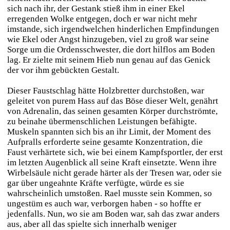
sich nach ihr, der Gestank stieß ihm in einer Ekel
erregenden Wolke entgegen, doch er war nicht mehr
imstande, sich irgendwelchen hinderlichen Empfindungen
wie Ekel oder Angst hinzugeben, viel zu groß war seine
Sorge um die Ordensschwester, die dort hilflos am Boden
lag. Er zielte mit seinem Hieb nun genau auf das Genick
der vor ihm gebückten Gestalt.
Dieser Faustschlag hätte Holzbretter durchstoßen, war
geleitet von purem Hass auf das Böse dieser Welt, genährt
von Adrenalin, das seinen gesamten Körper durchströmte,
zu beinahe übermenschlichen Leistungen befähigte.
Muskeln spannten sich bis an ihr Limit, der Moment des
Aufpralls erforderte seine gesamte Konzentration, die
Faust verhärtete sich, wie bei einem Kampfsportler, der erst
im letzten Augenblick all seine Kraft einsetzte. Wenn ihre
Wirbelsäule nicht gerade härter als der Tresen war, oder sie
gar über ungeahnte Kräfte verfügte, würde es sie
wahrscheinlich umstoßen. Rael musste sein Kommen, so
ungestüm es auch war, verborgen haben - so hoffte er
jedenfalls. Nun, wo sie am Boden war, sah das zwar anders
aus, aber all das spielte sich innerhalb weniger