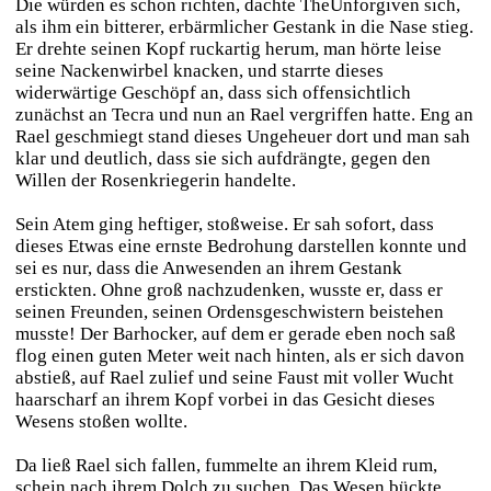
Die würden es schon richten, dachte TheUnforgiven sich,
als ihm ein bitterer, erbärmlicher Gestank in die Nase stieg.
Er drehte seinen Kopf ruckartig herum, man hörte leise
seine Nackenwirbel knacken, und starrte dieses
widerwärtige Geschöpf an, dass sich offensichtlich
zunächst an Tecra und nun an Rael vergriffen hatte. Eng an
Rael geschmiegt stand dieses Ungeheuer dort und man sah
klar und deutlich, dass sie sich aufdrängte, gegen den
Willen der Rosenkriegerin handelte.
Sein Atem ging heftiger, stoßweise. Er sah sofort, dass
dieses Etwas eine ernste Bedrohung darstellen konnte und
sei es nur, dass die Anwesenden an ihrem Gestank
erstickten. Ohne groß nachzudenken, wusste er, dass er
seinen Freunden, seinen Ordensgeschwistern beistehen
musste! Der Barhocker, auf dem er gerade eben noch saß
flog einen guten Meter weit nach hinten, als er sich davon
abstieß, auf Rael zulief und seine Faust mit voller Wucht
haarscharf an ihrem Kopf vorbei in das Gesicht dieses
Wesens stoßen wollte.
Da ließ Rael sich fallen, fummelte an ihrem Kleid rum,
schein nach ihrem Dolch zu suchen. Das Wesen bückte