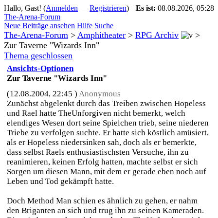
Hallo, Gast! (
Anmelden
—
Registrieren
)
Es ist:
08.08.2026, 05:28
The-Arena-Forum
Neue Beiträge ansehen
Hilfe
Suche
The-Arena-Forum
>
Amphitheater
>
RPG Archiv
>
Zur Taverne "Wizards Inn"
Thema geschlossen
Ansichts-Optionen
Zur Taverne "Wizards Inn"
(12.08.2004, 22:45 )
Anonymous
Zunächst abgelenkt durch das Treiben zwischen Hopeless
und Rael hatte TheUnforgiven nicht bemerkt, welch
elendiges Wesen dort seine Spielchen trieb, seine niederen
Triebe zu verfolgen suchte. Er hatte sich köstlich amüsiert,
als er Hopeless niedersinken sah, doch als er bemerkte,
dass selbst Raels enthusiastischsten Versuche, ihn zu
reanimieren, keinen Erfolg hatten, machte selbst er sich
Sorgen um diesen Mann, mit dem er gerade eben noch auf
Leben und Tod gekämpft hatte.
Doch Method Man schien es ähnlich zu gehen, er nahm
den Briganten an sich und trug ihn zu seinen Kameraden.