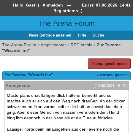
Hallo, Gast! (
Anmelden
—
Es ist:
07.08.2026, 14:41
Registrieren
)
The-Arena-Forum
Neue Beiträge ansehen
Hilfe
Suche
The-Arena-Forum
>
Amphitheater
>
RPG Archiv
>
Zur Taverne
"Wizards Inn"
Thema geschlossen
Zur Taverne "Wizards Inn"
Ansichts-Optionen
Anonymous
(14.08.2004, 16:18 )
Masterplans unauffälligen Blick hatte er bemerkt und so
machte auch er sich auf den Weg nach draußen. An der dicken
schwiztenden Frau vorbei hielt er die Luft an soweit das eben
ging. Aber dieser Geruch von nassem vermoderndem Hund
hing ihm dennoch in der Nase als er die Türe aufdrückte.
Laasiger hörte beim hinausgehen aus der Taverne noch die