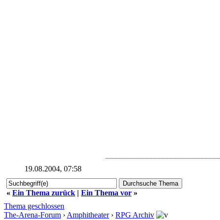
Sie schloß ihn in ihre Arme
Und küßt' seinen bleichen Mund:
Ach, Mündlein, könntest du spreche
So wär mein jung Herz gesund.
So wär mein jung Herz gesund.
Sie schwang um sich ihren Mantel
Und sprang wohl in den See:
Gut' Nacht, mein Vater und Mutter,
Ihr seht mich nimmermeh'!
Ihr seht mich nimmermeh'!
Da hörte man Glockengeläute,
Da hörte man Jammer und Not,
Da lagen zwei Königskinder,
Die waren beide tot.
Die waren beide tot.
19.08.2004, 07:58
«
Ein Thema zurück
|
Ein Thema vor
»
Thema geschlossen
The-Arena-Forum
›
Amphitheater
›
RPG Archiv