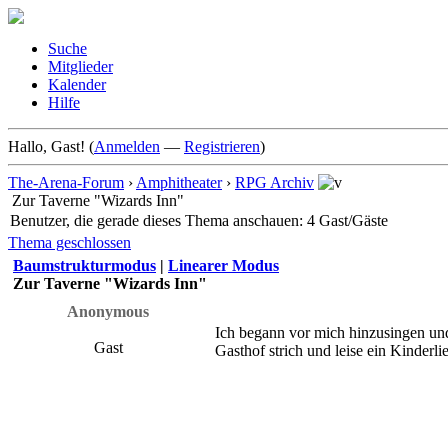
Suche
Mitglieder
Kalender
Hilfe
Hallo, Gast! (
Anmelden
—
Registrieren
)
The-Arena-Forum
›
Amphitheater
›
RPG Archiv
Zur Taverne "Wizards Inn"
Benutzer, die gerade dieses Thema anschauen: 4 Gast/Gäste
Thema geschlossen
Baumstrukturmodus
|
Linearer Modus
Zur Taverne "Wizards Inn"
Anonymous
Ich begann vor mich hinzusingen und 
Gast
Gasthof strich und leise ein Kinderl
Es waren zwei Königskinder,
Die hatten einander so lieb,
Sie konnten zusammen nicht komme
Das Wasser war viel zu tief.