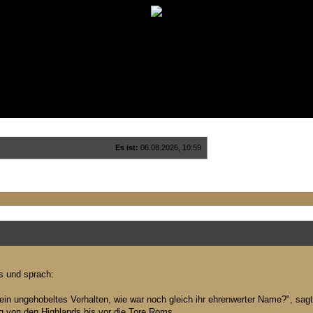
Es ist:
06.08.2026, 10:59
s und sprach:
ein ungehobeltes Verhalten, wie war noch gleich ihr ehrenwerter Name?", sagte
g von den Highlands bis vor die Tore Roms.