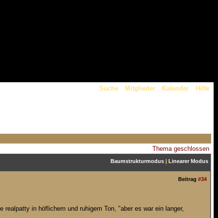
Suche
Mitglieder
Kalender
Hilfe
Thema geschlossen
Baumstrukturmodus
|
Linearer Modus
Beitrag
#34
 realpatty in höflichem und ruhigem Ton, "aber es war ein langer,