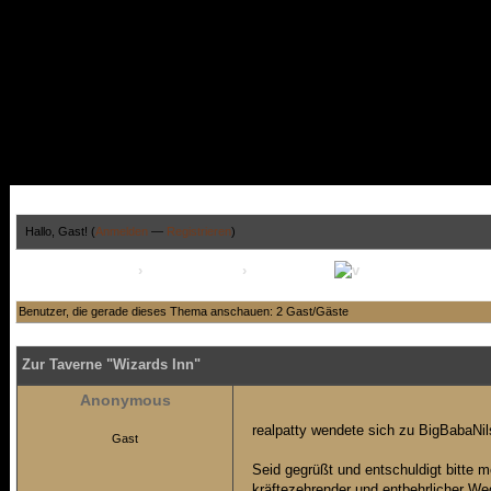
Hallo, Gast! (
Anmelden
—
Registrieren
)
The-Arena-Forum
›
Amphitheater
›
RPG Archiv
Zur Taverne "Wizards Inn"
Benutzer, die gerade dieses Thema anschauen: 2 Gast/Gäste
Zur Taverne "Wizards Inn"
Anonymous
realpatty wendete sich zu BigBabaNil
Gast
Seid gegrüßt und entschuldigt bitte m
kräftezehrender und entbehrlicher We