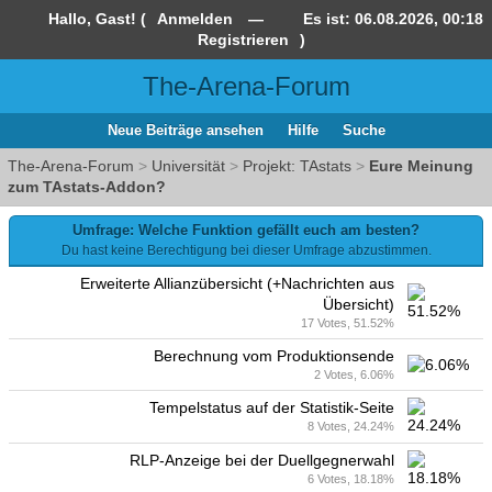
Hallo, Gast! (
Anmelden
—
Es ist:
06.08.2026, 00:18
Registrieren
)
The-Arena-Forum
Neue Beiträge ansehen
Hilfe
Suche
The-Arena-Forum
>
Universität
>
Projekt: TAstats
>
Eure Meinung
zum TAstats-Addon?
Umfrage: Welche Funktion gefällt euch am besten?
Du hast keine Berechtigung bei dieser Umfrage abzustimmen.
Erweiterte Allianzübersicht (+Nachrichten aus
Übersicht)
17 Votes, 51.52%
Berechnung vom Produktionsende
2 Votes, 6.06%
Tempelstatus auf der Statistik-Seite
8 Votes, 24.24%
RLP-Anzeige bei der Duellgegnerwahl
6 Votes, 18.18%